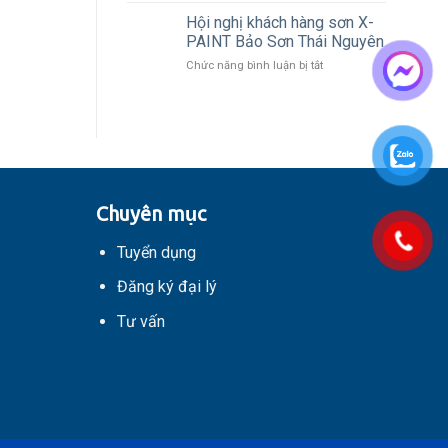
ẩm
X-
Hội nghị khách hàng sơn X-
PAINT
PAINT Bảo Sơn Thái Nguyên
lọt
ở
Chức năng bình luận bị tắt
top
Hội
10
nghị
thương
khách
hiệu,
hàng
nhãn
sơn
hiệu
X-
nổi
PAINT
tiếng
Bảo
Châu
Chuyên mục
Sơn
Á
Thái
–
Tuyển dụng
Nguyên
Thái
Bình
Đăng ký đại lý
Dương
Tư vấn