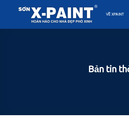
Skip
to
VỀ XPAINT
content
Bản tin th