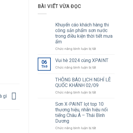
BÀI VIẾT VỪA ĐỌC
Khuyến cáo khách hàng thi
công sản phẩm sơn nước
trong điều kiện thời tiết mưa
ẩm
ở
Chức năng bình luận bị tắt
Khuyến
cáo
Vui hè 2024 cùng XPAINT
06
khách
Th9
ở
Chức năng bình luận bị tắt
hàng
Vui
thi
hè
THÔNG BÁO LỊCH NGHỈ LỄ
công
2024
sản
QUỐC KHÁNH 02/09
cùng
phẩm
ở
Chức năng bình luận bị tắt
XPAINT
sơn
à gì
THÔNG
nước
BÁO
Sơn X-PAINT lọt top 10
trong
LỊCH
thương hiệu, nhãn hiệu nổi
điều
NGHỈ
kiện
tiếng Châu Á – Thái Bình
LỄ
thời
Dương
QUỐC
tiết
KHÁNH
ở
Chức năng bình luận bị tắt
mưa
02/09
Sơn