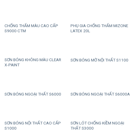
CHỐNG THẤM MÀU CAO CẤP
PHỤ GIA CHỐNG THẤM MIZONE
S9000 CTM
LATEX 20L
SƠN BÓNG KHÔNG MÀU CLEAR
SƠN BÓNG MỜ NỘI THẤT S1100
X-PAINT
SƠN BÓNG NGOẠI THẤT S6000
SƠN BÓNG NGOẠI THẤT S6000A
SƠN BÓNG NỘI THẤT CAO CẤP
SƠN LÓT CHỐNG KIỀM NGOẠI
S1000
THẤT S3000