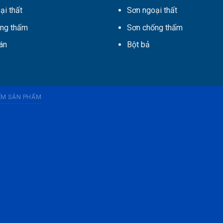
ại thất
Sơn ngoại thất
ng thấm
Sơn chống thấm
án
Bột bả
IẾM SẢN PHẨM