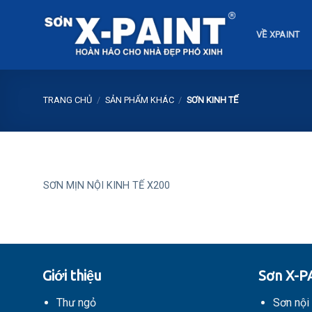
Skip
to
VỀ XPAINT
content
TRANG CHỦ
/
SẢN PHẨM KHÁC
/
SƠN KINH TẾ
SƠN MỊN NỘI KINH TẾ X200
Giới thiệu
Sơn X-P
Thư ngỏ
Sơn nội 