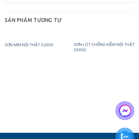
SẢN PHẨM TƯƠNG TỰ
SƠN LÓT CHỐNG KIỀM NỘI THẤT
SƠN MỊN NỘI THẤT S2000
S5000