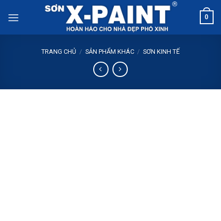
Skip
0
to
content
TRANG CHỦ
/
SẢN PHẨM KHÁC
/
SƠN KINH TẾ