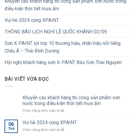
Khuyến cáo khách hàng thi công sản phẩm sơn nước trong
điều kiện thời tiết mưa ẩm
Vui hè 2024 cùng XPAINT
THÔNG BÁO LỊCH NGHỈ LỄ QUỐC KHÁNH 02/09
Sơn X-PAINT lọt top 10 thương hiệu, nhãn hiệu nổi tiếng
Châu Á – Thái Bình Dương
Hội nghị khách hàng sơn X-PAINT Bảo Sơn Thái Nguyên
BÀI VIẾT VỪA ĐỌC
Khuyến cáo khách hàng thi công sản phẩm sơn
nước trong điều kiện thời tiết mưa ẩm
ở
Chức năng bình luận bị tắt
Khuyến
cáo
Vui hè 2024 cùng XPAINT
06
khách
Th9
ở
Chức năng bình luận bị tắt
hàng
Vui