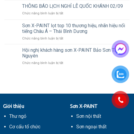
thi
hè
THÔNG BÁO LỊCH NGHỈ LỄ QUỐC KHÁNH 02/09
công
2024
sản
ở
Chức năng bình luận bị tắt
cùng
phẩm
THÔNG
XPAINT
sơn
BÁO
Sơn X-PAINT lọt top 10 thương hiệu, nhãn hiệu nổi
nước
LỊCH
tiếng Châu Á – Thái Bình Dương
trong
NGHỈ
điều
ở
Chức năng bình luận bị tắt
LỄ
kiện
Sơn
QUỐC
thời
X-
KHÁNH
Hội nghị khách hàng sơn X-PAINT Bảo Sơn Thái
tiết
PAINT
02/09
Nguyên
mưa
lọt
ẩm
ở
Chức năng bình luận bị tắt
top
Hội
10
nghị
thương
khách
hiệu,
hàng
nhãn
sơn
hiệu
X-
nổi
PAINT
tiếng
Bảo
Châu
Giới thiệu
Sơn X-PAINT
Sơn
Á
Thái
–
Thư ngỏ
Sơn nội thất
Nguyên
Thái
Bình
Cơ cấu tổ chức
Sơn ngoại thất
Dương