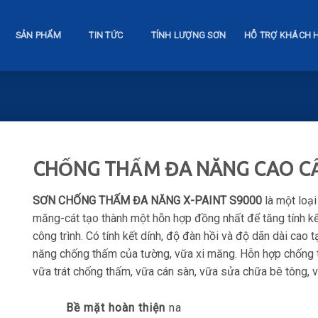
SẢN PHẨM
TIN TỨC
TÍNH LƯỢNG SƠN
HỖ TRỢ KHÁCH 
CHỐNG THẤM ĐA NĂNG CAO CẤ
SƠN CHỐNG THẤM ĐA NĂNG X-PAINT S9000
là một loại
măng-cát tạo thành một hỗn hợp đồng nhất để tăng tính k
công trình. Có tính kết dính, độ đàn hồi và độ dãn dài cao
năng chống thấm của tường, vữa xi măng. Hỗn hợp chống 
vữa trát chống thấm, vữa cán sàn, vữa sửa chữa bê tông, 
Bề mặt hoàn thiện
na