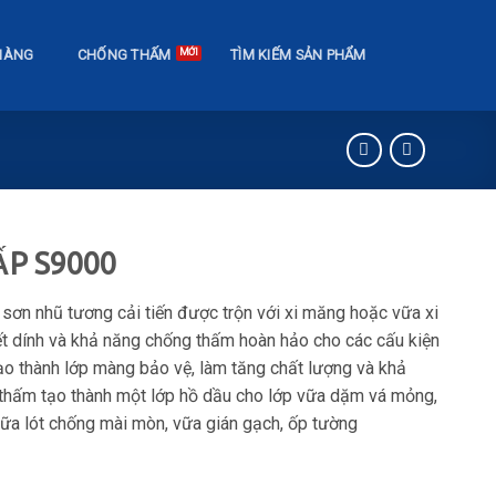
HÀNG
CHỐNG THẤM
TÌM KIẾM SẢN PHẨM
P S9000
 sơn nhũ tương cải tiến được trộn với xi măng hoặc vữa xi
ết dính và khả năng chống thấm hoàn hảo cho các cấu kiện
 tạo thành lớp màng bảo vệ, làm tăng chất lượng và khả
thấm tạo thành một lớp hồ dầu cho lớp vữa dặm vá mỏng,
vữa lót chống mài mòn, vữa gián gạch, ốp tường