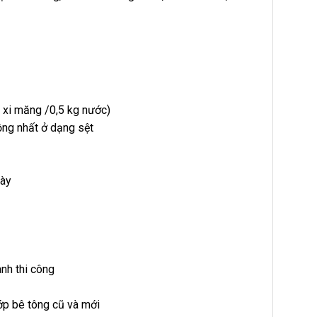
 xi măng /0,5 kg nước)
ồng nhất ở dạng sệt
gày
nh thi công
ớp bê tông cũ và mới