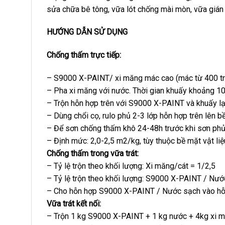
sửa chữa bê tông, vữa lót chống mài mòn, vữa gián
HƯỚNG DẪN SỬ DỤNG
Chống thấm trực tiếp:
– S9000 X-PAINT/ xi măng mác cao (mác từ 400 trở
– Pha xi măng với nước. Thời gian khuấy khoảng 1
– Trộn hỗn hợp trên với S9000 X-PAINT và khuấy lại
– Dùng chổi cọ, rulo phủ 2-3 lớp hỗn hợp trên lên b
– Để sơn chống thấm khô 24-48h trước khi sơn phủ
– Định mức: 2,0-2,5 m2/kg, tùy thuộc bề mặt vật liệ
Chống thấm trong vữa trát:
– Tỷ lệ trộn theo khối lượng: Xi măng/cát = 1/2,5
– Tỷ lệ trộn theo khối lượng: S9000 X-PAINT / Nướ
– Cho hỗn hợp S9000 X-PAINT / Nước sạch vào hỗn h
Vữa trát kết nối:
– Trộn 1 kg S9000 X-PAINT + 1 kg nước + 4kg xi mă