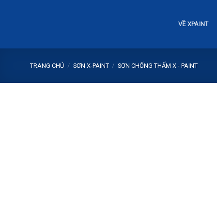
Skip
to
VỀ XPAINT
content
TRANG CHỦ
/
SƠN X-PAINT
/
SƠN CHỐNG THẤM X - PAINT