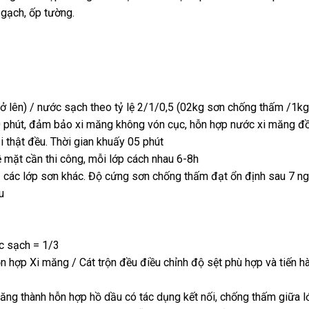
 gạch, ốp tường.
 lên) / nước sạch theo tỷ lệ 2/1/0,5 (02kg sơn chống thấm /1kg
0 phút, đảm bảo xi măng không vón cục, hỗn hợp nước xi măng đ
 thật đều. Thời gian khuấy 05 phút
ề mặt cần thi công, mỗi lớp cách nhau 6-8h
 các lớp sơn khác. Độ cứng sơn chống thấm đạt ổn định sau 7 n
u
c sạch = 1/3
ợp Xi măng / Cát trộn đều điều chỉnh độ sệt phù hợp và tiến hà
ng thành hỗn hợp hồ dầu có tác dụng kết nối, chống thấm giữa l