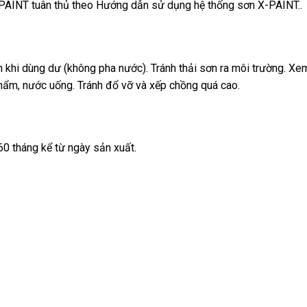
PAINT tuân thủ theo Hướng dẫn sử dụng hệ thống sơn X-PAINT..
kín khi dùng dư (không pha nước). Tránh thải sơn ra môi trường. 
phẩm, nước uống. Tránh đổ vỡ và xếp chồng quá cao.
60 tháng kể từ ngày sản xuất.