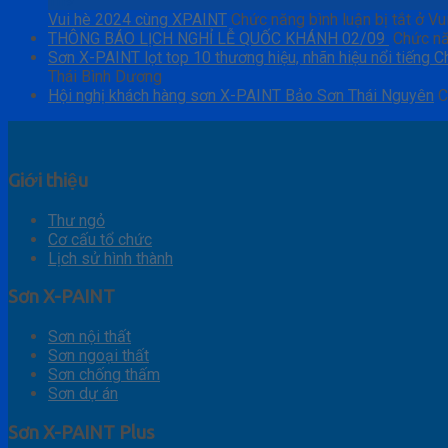
Th9
Vui hè 2024 cùng XPAINT
Chức năng bình luận bị tắt
ở Vu
THÔNG BÁO LỊCH NGHỈ LỄ QUỐC KHÁNH 02/09
Chức nă
Sơn X-PAINT lọt top 10 thương hiệu, nhãn hiệu nổi tiếng 
Thái Bình Dương
Hội nghị khách hàng sơn X-PAINT Bảo Sơn Thái Nguyên
C
Giới thiệu
Thư ngỏ
Cơ cấu tổ chức
Lịch sử hình thành
Sơn X-PAINT
Sơn nội thất
Sơn ngoại thất
Sơn chống thấm
Sơn dự án
Sơn X-PAINT Plus