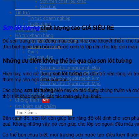
Sơn trên chất liệu khác
Sơn nhũ
Tin tức
Tin tức doanh nghiệp
Tuyển dụng
Sơn lót tường
chất lượng cao GIÁ SIÊU RẺ
Tính lượng sơn
Hỗ trợ khách hàng
Để sơn trang trí lên đúng màu cũng như che khuyết điểm cho 
Quy trình và biện pháp thi công
đặc biệt quan tâm bởi nó được xem là lớp nền cho lớp sơn màu 
Tư vấn phối màu
Đại lý
Cho nhà đẹp
Những ưu điểm không thể bỏ qua của sơn lót tường
Sơn nhà theo phong thủy
Sơn nhà cho người mệnh Hỏa
Sơn nhà cho người mệnh Thủy
Hiện nay, việc sử dụng
sơn lót tường
đã dần trở nên rộng rãi tr
Sơn nhà cho người mệnh Kim
thẩm mỹ cho ngôi nhà của bạn.
Sơn nhà cho người mệnh Mộc
Sơn nhà cho người mệnh Thổ
Các dòng
sơn lót tường
hiện nay có tác dụng chống thấm và chốn
Kiến thức sơn
thời tiết khắc nghiệt, các tác nhân gây hại khác.
Chống thấm
tìm kiếm sản phẩm
Bên cạnh đó, sơn lót còn giúp làm răng độ kết dính cho sơn ph
quả. Không những vậy, nó còn giúp cho lớp sơ ngoài đều màu v
0
Có thể bạn chưa biết, môi trường sơn nước tạo điều kiện thuận