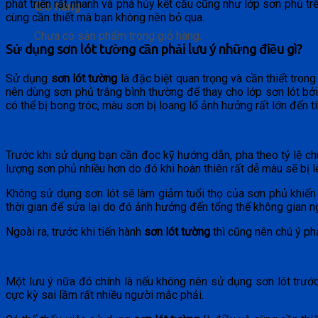
phát triển rất nhanh và phá hủy kết cấu cũng như lớp sơn phủ tr
Giỏ hàng
cùng cần thiết mà bạn không nên bỏ qua.
Chưa có sản phẩm trong giỏ hàng.
Sử dụng sơn lót tường cần phải lưu ý những điều gì?
Sử dụng
sơn lót tường
là đặc biệt quan trọng và cần thiết trong
nên dùng sơn phủ trắng bình thường để thay cho lớp sơn lót bở
có thể bị bong tróc, màu sơn bị loang lổ ảnh hưởng rất lớn đến 
Trước khi sử dụng bạn cần đọc kỹ hướng dẫn, pha theo tỷ lệ ch
lượng sơn phủ nhiều hơn do đó khi hoàn thiên rất dễ màu sẽ bị l
Không sử dụng sơn lót sẽ làm giảm tuổi thọ của sơn phủ khiến
thời gian để sửa lại do đó ảnh hưởng đến tổng thể không gian n
Ngoài ra, trước khi tiến hành
sơn lót tường
thì cũng nên chú ý ph
Một lưu ý nữa đó chính là nếu không nên sử dụng sơn lót trước 
cực kỳ sai lầm rất nhiều người mắc phải.