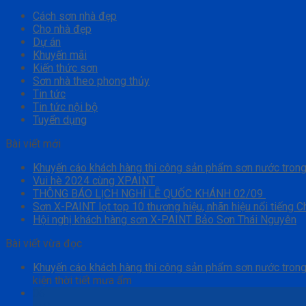
Cách sơn nhà đẹp
Cho nhà đẹp
Dự án
Khuyến mãi
Kiến thức sơn
Sơn nhà theo phong thủy
Tin tức
Tin tức nội bộ
Tuyển dụng
Bài viết mới
Khuyến cáo khách hàng thi công sản phẩm sơn nước trong 
Vui hè 2024 cùng XPAINT
THÔNG BÁO LỊCH NGHỈ LỄ QUỐC KHÁNH 02/09
Sơn X-PAINT lọt top 10 thương hiệu, nhãn hiệu nổi tiếng 
Hội nghị khách hàng sơn X-PAINT Bảo Sơn Thái Nguyên
Bài viết vừa đọc
Khuyến cáo khách hàng thi công sản phẩm sơn nước trong 
kiện thời tiết mưa ẩm
06