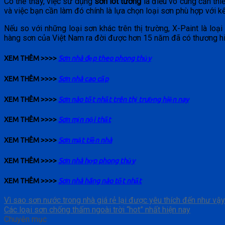
Có thể thấy, việc sử dụng
sơn lót tường
là điều vô cùng cần thi
và việc bạn cần làm đó chính là lựa chọn loại sơn phù hợp với kết 
Nếu so với những loại sơn khác trên thị trường, X-Paint là lo
hàng sơn của Việt Nam ra đời được hơn 15 năm đã có thương hiệu
XEM THÊM >>>>
Sơn nhà đẹp theo phong thủy
XEM THÊM >>>>
Sơn nhà cao cấp
XEM THÊM >>>>
Sơn nào tốt nhất trên thị trường hiện nay
XEM THÊM >>>>
Sơn mịn nội thất
XEM THÊM >>>>
Sơn mặt tiền nhà
XEM THÊM >>>>
Sơn nhà hợp phong thủy
XEM THÊM >>>>
Sơn nhà hãng nào tốt nhất
Vì sao sơn nước trong nhà giá rẻ lại được yêu thích đến như vậ
Các loại sơn chống thấm ngoài trời “hot” nhất hiện nay
Chuyên mục