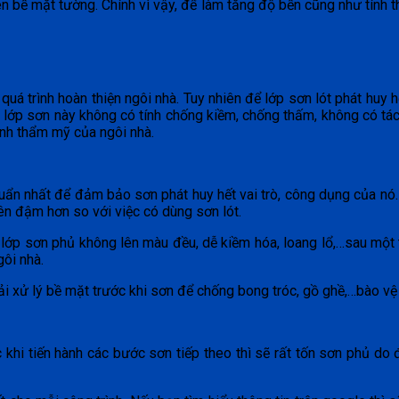
ên bề mặt tường. Chính vì vậy, để làm tăng độ bền cũng như tính t
 quá trình hoàn thiện ngôi nhà. Tuy nhiên để lớp sơn lót phát huy
i lớp sơn này không có tính chống kiềm, chống thấm, không có t
tính thẩm mỹ của ngôi nhà.
uẩn nhất để đảm bảo sơn phát huy hết vai trò, công dụng của nó.
ên đậm hơn so với việc có dùng sơn lót.
 lớp sơn phủ không lên màu đều, dễ kiềm hóa, loang lổ,…sau một
gôi nhà.
ải xử lý bề mặt trước khi sơn để chống bong tróc, gồ ghề,…bào vệ
khi tiến hành các bước sơn tiếp theo thì sẽ rất tốn sơn phủ do đ