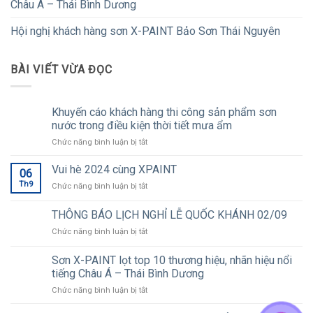
Châu Á – Thái Bình Dương
Hội nghị khách hàng sơn X-PAINT Bảo Sơn Thái Nguyên
BÀI VIẾT VỪA ĐỌC
Khuyến cáo khách hàng thi công sản phẩm sơn
nước trong điều kiện thời tiết mưa ẩm
ở
Chức năng bình luận bị tắt
Khuyến
cáo
Vui hè 2024 cùng XPAINT
06
khách
Th9
ở
Chức năng bình luận bị tắt
hàng
Vui
thi
hè
THÔNG BÁO LỊCH NGHỈ LỄ QUỐC KHÁNH 02/09
công
2024
sản
ở
Chức năng bình luận bị tắt
cùng
phẩm
THÔNG
XPAINT
sơn
BÁO
Sơn X-PAINT lọt top 10 thương hiệu, nhãn hiệu nổi
nước
LỊCH
tiếng Châu Á – Thái Bình Dương
trong
NGHỈ
điều
ở
Chức năng bình luận bị tắt
LỄ
kiện
Sơn
QUỐC
thời