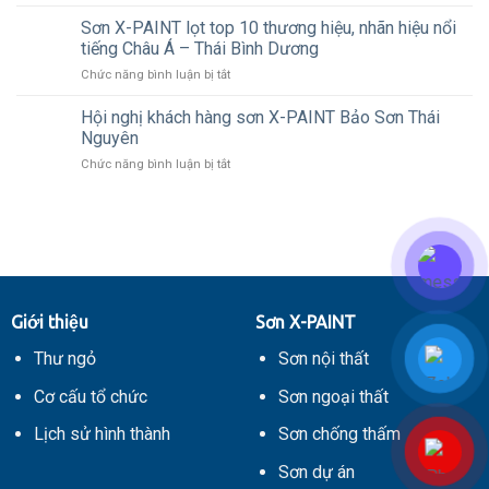
THÔNG
XPAINT
sơn
BÁO
Sơn X-PAINT lọt top 10 thương hiệu, nhãn hiệu nổi
nước
LỊCH
tiếng Châu Á – Thái Bình Dương
trong
NGHỈ
điều
ở
Chức năng bình luận bị tắt
LỄ
kiện
Sơn
QUỐC
thời
X-
KHÁNH
Hội nghị khách hàng sơn X-PAINT Bảo Sơn Thái
tiết
PAINT
02/09
Nguyên
mưa
lọt
ẩm
ở
Chức năng bình luận bị tắt
top
Hội
10
nghị
thương
khách
hiệu,
hàng
nhãn
sơn
hiệu
X-
nổi
PAINT
tiếng
Bảo
Châu
Giới thiệu
Sơn X-PAINT
Sơn
Á
Thái
–
Thư ngỏ
Sơn nội thất
Nguyên
Thái
Bình
Cơ cấu tổ chức
Sơn ngoại thất
Dương
Lịch sử hình thành
Sơn chống thấm
Sơn dự án