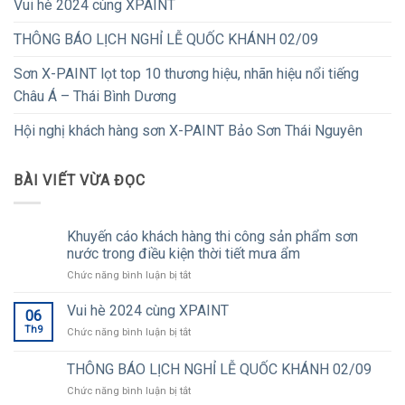
Vui hè 2024 cùng XPAINT
THÔNG BÁO LỊCH NGHỈ LỄ QUỐC KHÁNH 02/09
Sơn X-PAINT lọt top 10 thương hiệu, nhãn hiệu nổi tiếng
Châu Á – Thái Bình Dương
Hội nghị khách hàng sơn X-PAINT Bảo Sơn Thái Nguyên
BÀI VIẾT VỪA ĐỌC
Khuyến cáo khách hàng thi công sản phẩm sơn
nước trong điều kiện thời tiết mưa ẩm
ở
Chức năng bình luận bị tắt
Khuyến
cáo
Vui hè 2024 cùng XPAINT
06
khách
Th9
ở
Chức năng bình luận bị tắt
hàng
Vui
thi
hè
THÔNG BÁO LỊCH NGHỈ LỄ QUỐC KHÁNH 02/09
công
2024
sản
ở
Chức năng bình luận bị tắt
cùng
phẩm