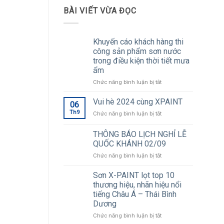
BÀI VIẾT VỪA ĐỌC
Khuyến cáo khách hàng thi
công sản phẩm sơn nước
trong điều kiện thời tiết mưa
ẩm
ở
Chức năng bình luận bị tắt
Khuyến
cáo
Vui hè 2024 cùng XPAINT
06
khách
Th9
ở
Chức năng bình luận bị tắt
hàng
Vui
thi
hè
THÔNG BÁO LỊCH NGHỈ LỄ
công
2024
sản
QUỐC KHÁNH 02/09
cùng
phẩm
ở
Chức năng bình luận bị tắt
XPAINT
sơn
THÔNG
nước
BÁO
Sơn X-PAINT lọt top 10
trong
LỊCH
thương hiệu, nhãn hiệu nổi
điều
NGHỈ
kiện
tiếng Châu Á – Thái Bình
LỄ
thời
Dương
QUỐC
tiết
KHÁNH
ở
Chức năng bình luận bị tắt
mưa
02/09
Sơn