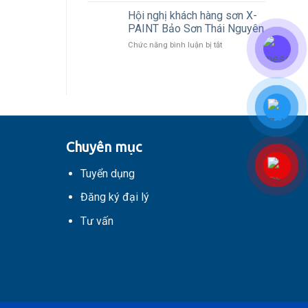
ẩm
X-
Hội nghị khách hàng sơn X-
PAINT
PAINT Bảo Sơn Thái Nguyên
lọt
ở
Chức năng bình luận bị tắt
top
Hội
10
nghị
thương
khách
hiệu,
hàng
nhãn
sơn
hiệu
X-
nổi
PAINT
tiếng
Bảo
Châu
Chuyên mục
Sơn
Á
Thái
–
Tuyển dụng
Nguyên
Thái
Bình
Đăng ký đại lý
Dương
Tư vấn