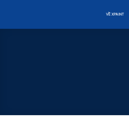
Skip
to
VỀ XPAINT
content