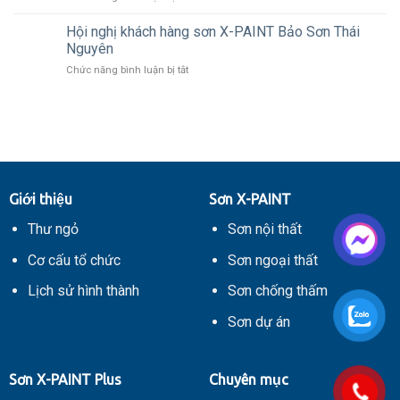
kiện
Sơn
QUỐC
thời
X-
KHÁNH
Hội nghị khách hàng sơn X-PAINT Bảo Sơn Thái
tiết
PAINT
02/09
Nguyên
mưa
lọt
ẩm
ở
Chức năng bình luận bị tắt
top
Hội
10
nghị
thương
khách
hiệu,
hàng
nhãn
sơn
hiệu
X-
nổi
PAINT
tiếng
Bảo
Châu
Giới thiệu
Sơn X-PAINT
Sơn
Á
Thái
–
Thư ngỏ
Sơn nội thất
Nguyên
Thái
Bình
Cơ cấu tổ chức
Sơn ngoại thất
Dương
Lịch sử hình thành
Sơn chống thấm
Sơn dự án
Sơn X-PAINT Plus
Chuyên mục