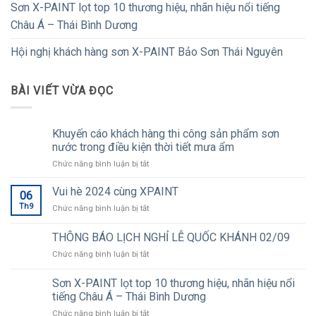
Sơn X-PAINT lọt top 10 thương hiệu, nhãn hiệu nổi tiếng
Châu Á – Thái Bình Dương
Hội nghị khách hàng sơn X-PAINT Bảo Sơn Thái Nguyên
BÀI VIẾT VỪA ĐỌC
Khuyến cáo khách hàng thi công sản phẩm sơn
nước trong điều kiện thời tiết mưa ẩm
ở
Chức năng bình luận bị tắt
Khuyến
cáo
Vui hè 2024 cùng XPAINT
06
khách
Th9
ở
Chức năng bình luận bị tắt
hàng
Vui
thi
hè
THÔNG BÁO LỊCH NGHỈ LỄ QUỐC KHÁNH 02/09
công
2024
sản
ở
Chức năng bình luận bị tắt
cùng
phẩm
THÔNG
XPAINT
sơn
BÁO
Sơn X-PAINT lọt top 10 thương hiệu, nhãn hiệu nổi
nước
LỊCH
tiếng Châu Á – Thái Bình Dương
trong
NGHỈ
điều
ở
Chức năng bình luận bị tắt
LỄ