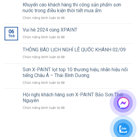
Khuyến cáo khách hàng thi công sản phẩm sơn
nước trong điều kiện thời tiết mưa ẩm
ở
Chức năng bình luận bị tắt
Khuyến
cáo
Vui hè 2024 cùng XPAINT
06
khách
Th9
ở
Chức năng bình luận bị tắt
hàng
Vui
thi
hè
THÔNG BÁO LỊCH NGHỈ LỄ QUỐC KHÁNH 02/09
công
2024
sản
ở
Chức năng bình luận bị tắt
cùng
phẩm
THÔNG
XPAINT
sơn
BÁO
Sơn X-PAINT lọt top 10 thương hiệu, nhãn hiệu nổi
nước
LỊCH
tiếng Châu Á – Thái Bình Dương
trong
NGHỈ
điều
ở
Chức năng bình luận bị tắt
LỄ
kiện
Sơn
QUỐC
thời
X-
KHÁNH
Hội nghị khách hàng sơn X-PAINT Bảo Sơn Thái
tiết
PAINT
02/09
Nguyên
mưa
lọt
ẩm
ở
Chức năng bình luận bị tắt
top
Hội
10
nghị
thương
khách
hiệu,
hàng
nhãn
sơn
hiệu