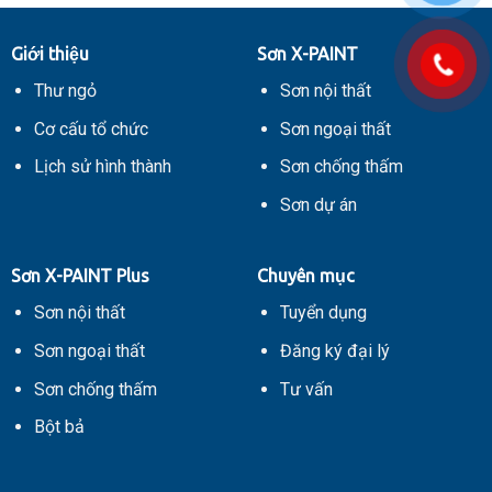
X-
nổi
PAINT
tiếng
Bảo
Châu
Giới thiệu
Sơn X-PAINT
Sơn
Á
Thái
–
Thư ngỏ
Sơn nội thất
Nguyên
Thái
Bình
Cơ cấu tổ chức
Sơn ngoại thất
Dương
Lịch sử hình thành
Sơn chống thấm
Sơn dự án
Sơn X-PAINT Plus
Chuyên mục
Sơn nội thất
Tuyển dụng
Sơn ngoại thất
Đăng ký đại lý
Sơn chống thấm
Tư vấn
Bột bả