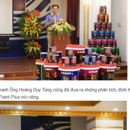
 doanh Ông Hoàng Duy Tùng cũng đã đưa ra những phân tích, định
aint Plus nói riêng.