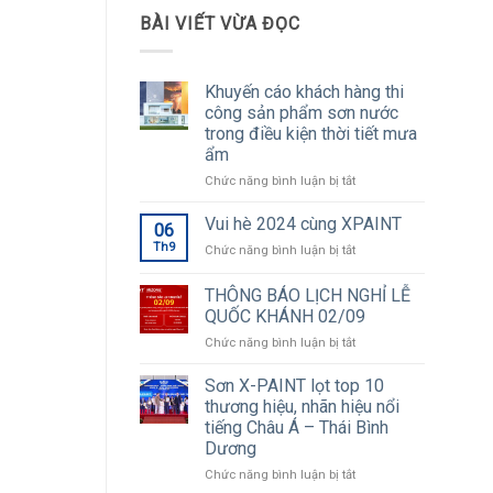
BÀI VIẾT VỪA ĐỌC
Khuyến cáo khách hàng thi
công sản phẩm sơn nước
trong điều kiện thời tiết mưa
ẩm
ở
Chức năng bình luận bị tắt
Khuyến
cáo
Vui hè 2024 cùng XPAINT
06
khách
Th9
ở
Chức năng bình luận bị tắt
hàng
Vui
thi
hè
THÔNG BÁO LỊCH NGHỈ LỄ
công
2024
sản
QUỐC KHÁNH 02/09
cùng
phẩm
ở
Chức năng bình luận bị tắt
XPAINT
sơn
THÔNG
nước
BÁO
Sơn X-PAINT lọt top 10
trong
LỊCH
thương hiệu, nhãn hiệu nổi
điều
NGHỈ
kiện
tiếng Châu Á – Thái Bình
LỄ
thời
Dương
QUỐC
tiết
KHÁNH
ở
Chức năng bình luận bị tắt
mưa
02/09
Sơn