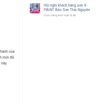
ẩm
X-
Hội nghị khách hàng sơn X-
PAINT
PAINT Bảo Sơn Thái Nguyên
lọt
ở
Chức năng bình luận bị tắt
top
Hội
10
nghị
thương
khách
hiệu,
hàng
nhãn
sơn
hiệu
X-
nổi
PAINT
tiếng
Bảo
Châu
 hành của
Sơn
Á
Thái
–
ch mời đã
Nguyên
Thái
 này.
Bình
Dương