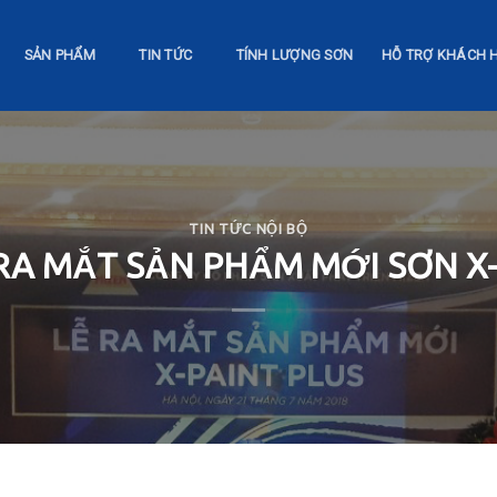
SẢN PHẨM
TIN TỨC
TÍNH LƯỢNG SƠN
HỖ TRỢ KHÁCH 
TIN TỨC NỘI BỘ
RA MẮT SẢN PHẨM MỚI SƠN X-