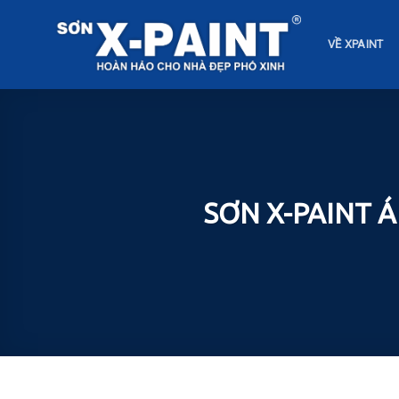
Skip
to
VỀ XPAINT
content
SƠN X-PAINT 