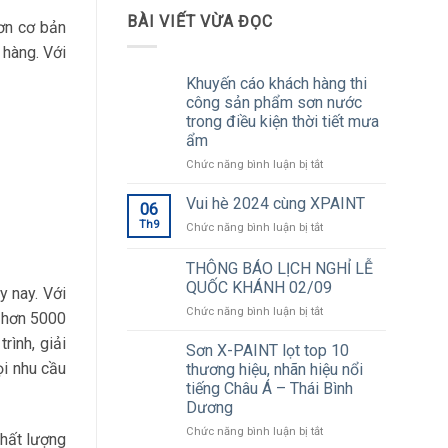
BÀI VIẾT VỪA ĐỌC
ơn cơ bản
 hàng. Với
Khuyến cáo khách hàng thi
công sản phẩm sơn nước
trong điều kiện thời tiết mưa
ẩm
ở
Chức năng bình luận bị tắt
Khuyến
cáo
Vui hè 2024 cùng XPAINT
06
khách
Th9
ở
Chức năng bình luận bị tắt
hàng
Vui
thi
hè
THÔNG BÁO LỊCH NGHỈ LỄ
công
2024
sản
QUỐC KHÁNH 02/09
 nay. Với
cùng
phẩm
ở
Chức năng bình luận bị tắt
XPAINT
g hơn 5000
sơn
THÔNG
nước
rình, giải
BÁO
Sơn X-PAINT lọt top 10
trong
LỊCH
ọi nhu cầu
thương hiệu, nhãn hiệu nổi
điều
NGHỈ
kiện
tiếng Châu Á – Thái Bình
LỄ
thời
Dương
QUỐC
tiết
KHÁNH
ở
Chức năng bình luận bị tắt
mưa
hất lượng
02/09
Sơn