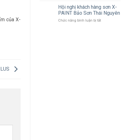
ẩm
X-
Hội nghị khách hàng sơn X-
PAINT
PAINT Bảo Sơn Thái Nguyên
lọt
ẩm của X-
ở
Chức năng bình luận bị tắt
top
Hội
10
nghị
thương
khách
hiệu,
hàng
nhãn
sơn
hiệu
X-
nổi
PAINT
tiếng
Bảo
Châu
Sơn
PLUS
Á
Thái
–
Nguyên
Thái
Bình
Dương