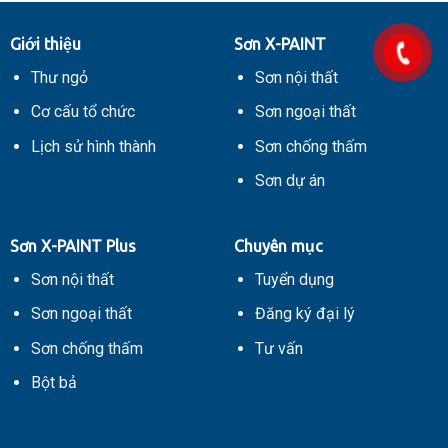
X-
nổi
PAINT
tiếng
Bảo
Châu
Giới thiệu
Sơn X-PAINT
Sơn
Á
Thái
–
Thư ngỏ
Sơn nội thất
Nguyên
Thái
Bình
Cơ cấu tổ chức
Sơn ngoại thất
Dương
Lịch sử hình thành
Sơn chống thấm
Sơn dự án
Sơn X-PAINT Plus
Chuyên mục
Sơn nội thất
Tuyển dụng
Sơn ngoại thất
Đăng ký đại lý
Sơn chống thấm
Tư vấn
Bột bả