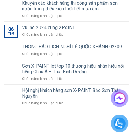
Khuyến cáo khách hàng thi công sản phẩm sơn
nước trong điều kiện thời tiết mưa ẩm
ở
Chức năng bình luận bị tắt
Khuyến
cáo
Vui hè 2024 cùng XPAINT
06
khách
Th9
ở
Chức năng bình luận bị tắt
hàng
Vui
thi
hè
THÔNG BÁO LỊCH NGHỈ LỄ QUỐC KHÁNH 02/09
công
2024
sản
ở
Chức năng bình luận bị tắt
cùng
phẩm
THÔNG
XPAINT
sơn
BÁO
Sơn X-PAINT lọt top 10 thương hiệu, nhãn hiệu nổi
nước
LỊCH
tiếng Châu Á – Thái Bình Dương
trong
NGHỈ
điều
ở
Chức năng bình luận bị tắt
LỄ
kiện
Sơn
QUỐC
thời
X-
KHÁNH
Hội nghị khách hàng sơn X-PAINT Bảo Sơn Thái
tiết
PAINT
02/09
Nguyên
mưa
lọt
ẩm
ở
Chức năng bình luận bị tắt
top
Hội
10
nghị
thương
khách
hiệu,
hàng
nhãn
sơn
hiệu